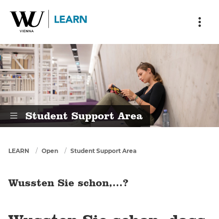
Skip to main content
Skip to breadcrumbs
Skip to sub nav
Skip to doormat
Wussten Sie schon,...?
Student Support Area
You are here
LEARN
Open
Student Support Area
Wussten Sie schon,...?