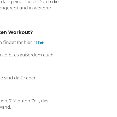
 lang eine Pause. Durch die
angeregt und in weiterer
uten Workout?
 findet Ihr hier:
"The
eren, gibt es außerdem auch
se sind dafür aber
ion, 7 Minuten Zeit, das
Wand.