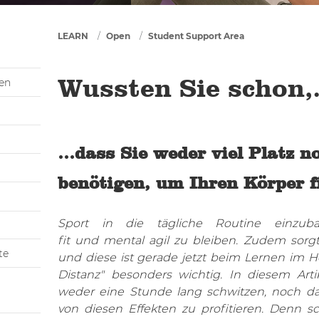
You are here
LEARN
Open
Student Support Area
gen
Wussten Sie schon,.
…dass Sie weder viel Platz no
benötigen, um Ihren Körper f
Sport in die tägliche Routine einzuba
fit und mental agil zu bleiben. Zudem sor
te
und diese ist gerade jetzt beim Lernen im H
Distanz" besonders wichtig. In diesem Art
weder eine Stunde lang schwitzen, noch d
von diesen Effekten zu profitieren. Denn s