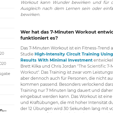
Workout kann Wunder bewirken und für d
Ausgleich nach dem Lernen sein oder einfac
bewirken.
Wer hat das 7-Minuten Workout entwic
funktioniert es?
Das 7-Minuten Workout ist ein Fitness-Trend a
020
Studie
High-Intensity Circuit Training Us
Results With Minimal Investment
entwickel
2020
Brett Kilka und Chris Jordan
"The Scientific 7-
Workout"
. Das Training ist zwar vom Leistungss
usgabe
aber dennoch auch für Personen, die nicht a
kommen passend. Besonders verlockend daran 
Training nur 7 Minuten lang dauert und daher 
eingebaut werden kann. Das Workout ist ein
und Kraftübungen, die mit hoher Intensität 
der 12 Übungen wird 30 Sekunden lang mit vo
,...